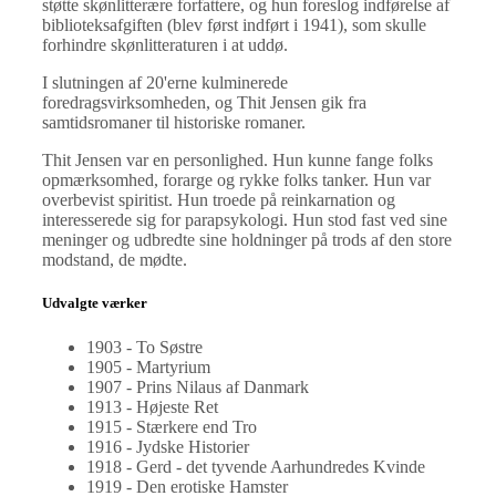
støtte skønlitterære forfattere, og hun foreslog indførelse af
biblioteksafgiften (blev først indført i 1941), som skulle
forhindre skønlitteraturen i at uddø.
I slutningen af 20'erne kulminerede
foredragsvirksomheden, og Thit Jensen gik fra
samtidsromaner til historiske romaner.
Thit Jensen var en personlighed. Hun kunne fange folks
opmærksomhed, forarge og rykke folks tanker. Hun var
overbevist spiritist. Hun troede på reinkarnation og
interesserede sig for parapsykologi. Hun stod fast ved sine
meninger og udbredte sine holdninger på trods af den store
modstand, de mødte.
Udvalgte værker
1903 - To Søstre
1905 - Martyrium
1907 - Prins Nilaus af Danmark
1913 - Højeste Ret
1915 - Stærkere end Tro
1916 - Jydske Historier
1918 - Gerd - det tyvende Aarhundredes Kvinde
1919 - Den erotiske Hamster