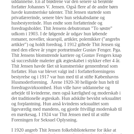
uddannelse. En af brødrene var den senere så berømte
forfatter Johannes V. Jensen. Også flere af de andre børn
havde kunstneriske talenter. Thit Jensen startede som
privatlærerinde, senere blev hun selskabsdame og
husbestyrerinde. Hun endte som forfatterinde og
foredragsholder. Thit Jensens debutroman "To søstre"
udkom i 1903. I de følgende år udgav hun løbende
romaner, noveller, skuespil, artikler, polemikker ("angrebs
artikler") og holdt foredrag. I 1912 giftede Thit Jensen sig
med den elleve år yngre portrætmaler Gustav Fenger. Pga.
Thit Jensens blomstrende karriere og Gustav Fengers knap
så succesfulde malerier gik ægteskabet i stykker efter 4 år.
Thit Jensen havde fået sit kunstneriske gennembrud som
forfatter. Hun var blevet valgt ind i forfatterforeningens
bestyrelse og i 1917 var hun med til at stifte Københavns
Husmoderforening. Årene 1920-30 helligede hun helt til
foredragsvirksomhed. Hun ville have uddannelse og
arbejde til kvinderne, men også kærlighed og moderskab i
det traditionelle ægteskab. Hun adskilte bevidst seksualitet
og forplantning. Hun anså kvindens seksualitet som
ligeværdig med mandens, og gjorde frivilligt moderskab til
en mærkesag. I 1924 var Thit Jensen med til at stifte
Foreningen for Seksuel Oplysning.
I 1920 angreb Thit Jensen folkebibliotekerne for ikke at