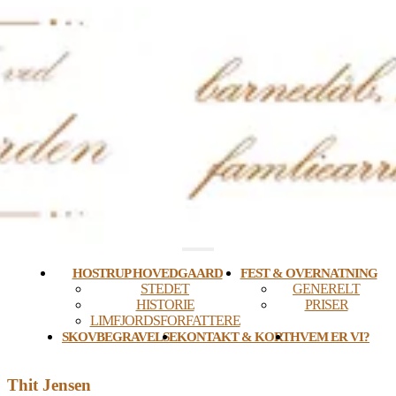
Skip
to
content
HOSTRUP HOVEDGAARD
FEST & OVERNATNING
STEDET
GENERELT
HISTORIE
PRISER
LIMFJORDSFORFATTERE
SKOVBEGRAVELSE
KONTAKT & KORT
HVEM ER VI?
Thit Jensen