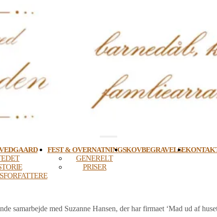
OVEDGAARD
FEST & OVERNATNING
SKOVBEGRAVELSE
KONTAKT
TEDET
GENERELT
STORIE
PRISER
SFORFATTERE
ende samarbejde med Suzanne Hansen, der har firmaet ‘Mad ud af huset