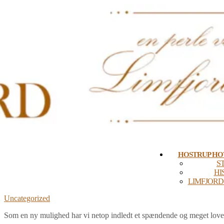
Skip
to
content
HOSTRUP H
S
HI
LIMFJORD
Uncategorized
Som en ny mulighed har vi netop indledt et spændende og meget lov