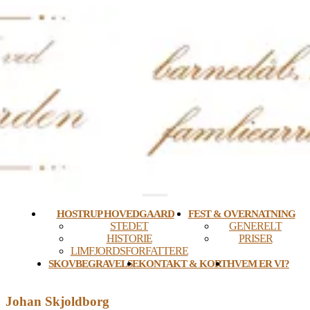
Skip
to
content
HOSTRUP HOVEDGAARD
FEST & OVERNATNING
STEDET
GENERELT
HISTORIE
PRISER
LIMFJORDSFORFATTERE
SKOVBEGRAVELSE
KONTAKT & KORT
HVEM ER VI?
Johan Skjoldborg