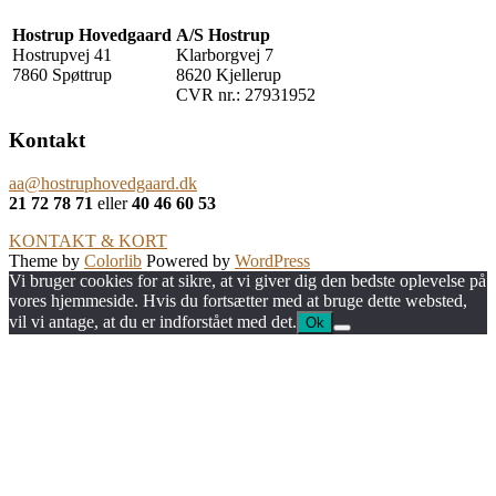
Hostrup Hovedgaard
A/S Hostrup
Hostrupvej 41
Klarborgvej 7
7860 Spøttrup
8620 Kjellerup
CVR nr.: 27931952
Kontakt
aa@hostruphovedgaard.dk
21 72 78 71
eller
40 46 60 53
KONTAKT & KORT
Theme by
Colorlib
Powered by
WordPress
Vi bruger cookies for at sikre, at vi giver dig den bedste oplevelse på
vores hjemmeside. Hvis du fortsætter med at bruge dette websted,
vil vi antage, at du er indforstået med det.
Ok