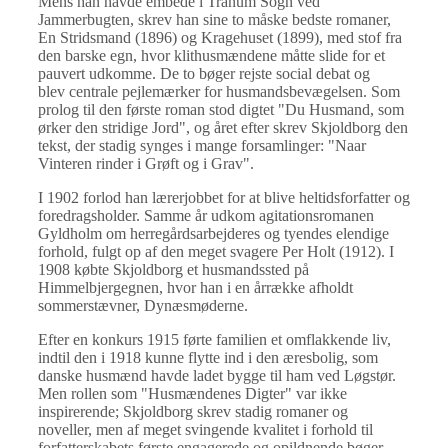
Mens han havde embede i Tranum Sogn ved
Jammerbugten, skrev han sine to måske bedste romaner,
En Stridsmand (1896) og Kragehuset (1899), med stof fra
den barske egn, hvor klithusmændene måtte slide for et
pauvert udkomme. De to bøger rejste social debat og
blev centrale pejlemærker for husmandsbevægelsen. Som
prolog til den første roman stod digtet "Du Husmand, som
ørker den stridige Jord", og året efter skrev Skjoldborg den
tekst, der stadig synges i mange forsamlinger: "Naar
Vinteren rinder i Grøft og i Grav".
I 1902 forlod han lærerjobbet for at blive heltidsforfatter og
foredragsholder. Samme år udkom agitationsromanen
Gyldholm om herregårdsarbejderes og tyendes elendige
forhold, fulgt op af den meget svagere Per Holt (1912). I
1908 købte Skjoldborg et husmandssted på
Himmelbjergegnen, hvor han i en årrække afholdt
sommerstævner, Dynæsmøderne.
Efter en konkurs 1915 førte familien et omflakkende liv,
indtil den i 1918 kunne flytte ind i den æresbolig, som
danske husmænd havde ladet bygge til ham ved Løgstør.
Men rollen som "Husmændenes Digter" var ikke
inspirerende; Skjoldborg skrev stadig romaner og
noveller, men af meget svingende kvalitet i forhold til
forfatterskabets første engagerede og opildnende bøger.