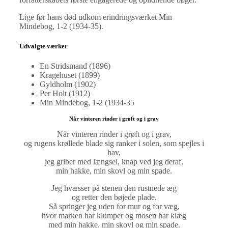
Lige før hans død udkom erindringsværket Min
Mindebog, 1-2 (1934-35).
Udvalgte værker
En Stridsmand (1896)
Kragehuset (1899)
Gyldholm (1902)
Per Holt (1912)
Min Mindebog, 1-2 (1934-35
Når vinteren rinder i grøft og i grav
Når vinteren rinder i grøft og i grav,
og rugens krøllede blade sig ranker i solen, som spejles i
hav,
jeg griber med længsel, knap ved jeg deraf,
min hakke, min skovl og min spade.
Jeg hvæsser på stenen den rustnede æg
og retter den bøjede plade.
Så springer jeg uden for mur og for væg,
hvor marken har klumper og mosen har klæg
med min hakke, min skovl og min spade.