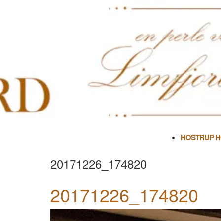
Skip
to
content
HOSTRUP 
20171226_174820
20171226_174820