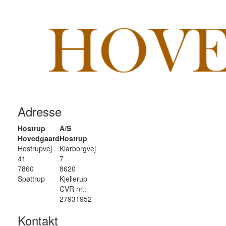
Adresse
Hostrup
A/S
Hovedgaard
Hostrup
Hostrupvej
Klarborgvej
41
7
7860
8620
Spøttrup
Kjellerup
CVR nr.:
27931952
Kontakt