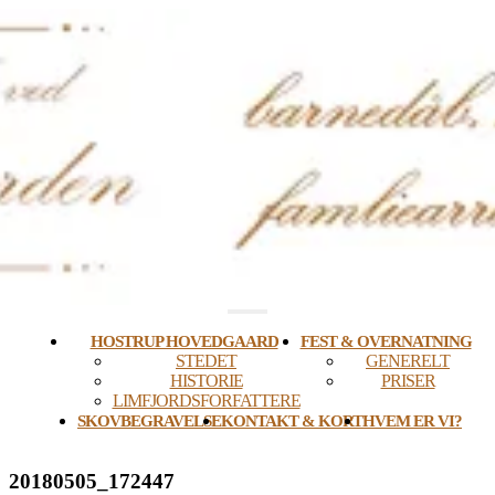
Skip
to
content
HOSTRUP HOVEDGAARD
FEST & OVERNATNING
STEDET
GENERELT
HISTORIE
PRISER
LIMFJORDSFORFATTERE
SKOVBEGRAVELSE
KONTAKT & KORT
HVEM ER VI?
20180505_172447