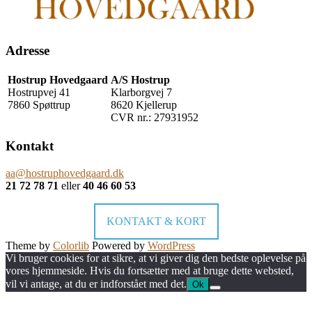
Adresse
Hostrup Hovedgaard
A/S Hostrup
Hostrupvej 41
Klarborgvej 7
7860 Spøttrup
8620 Kjellerup
CVR nr.: 27931952
Kontakt
aa@hostruphovedgaard.dk
21 72 78 71
eller
40 46 60 53
KONTAKT & KORT
Theme by
Colorlib
Powered by
WordPress
Vi bruger cookies for at sikre, at vi giver dig den bedste oplevelse på
vores hjemmeside. Hvis du fortsætter med at bruge dette websted,
vil vi antage, at du er indforstået med det.
Ok