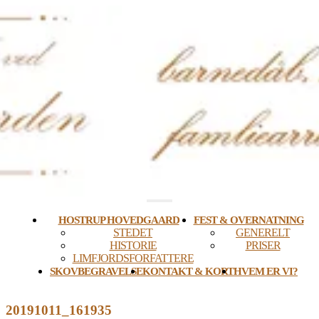
Skip
to
content
HOSTRUP HOVEDGAARD
FEST & OVERNATNING
STEDET
GENERELT
HISTORIE
PRISER
LIMFJORDSFORFATTERE
SKOVBEGRAVELSE
KONTAKT & KORT
HVEM ER VI?
20191011_161935