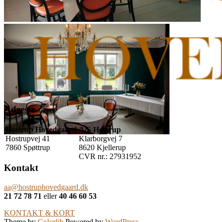
Adresse
Hostrup Hovedgaard
A/S Hostrup
Hostrupvej 41
Klarborgvej 7
7860 Spøttrup
8620 Kjellerup
CVR nr.: 27931952
Kontakt
aa@hostruphovedgaard.dk
21 72 78 71
eller
40 46 60 53
KONTAKT & KORT
Theme by
Colorlib
Powered by
WordPress