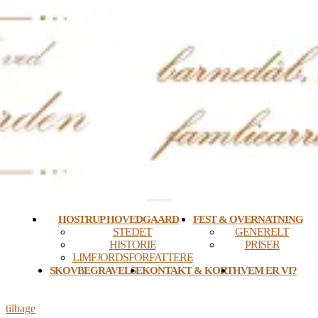
Skip
to
content
HOSTRUP HOVEDGAARD
FEST & OVERNATNING
STEDET
GENERELT
HISTORIE
PRISER
LIMFJORDSFORFATTERE
SKOVBEGRAVELSE
KONTAKT & KORT
HVEM ER VI?
tilbage